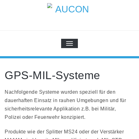
Skip
to
content
AUCON
GPS Systems for signal distribution
SCHALTE NAVIGATION
GPS-MIL-Systeme
Nachfolgende Systeme wurden speziell für den
dauerhaften Einsatz in rauhen Umgebungen und für
sicherheitsrelevante Applikation z.B. bei Militär,
Polizei oder Feuerwehr konzipiert.
Produkte wie der Splitter MS24 oder der Verstärker