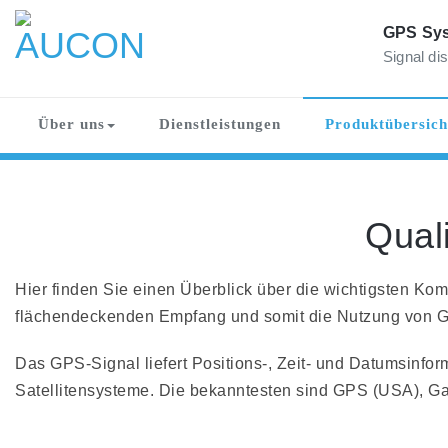
Skip
to
GPS Sys
content
Signal dis
AUCON
GPS Systems for signal distribution
Über uns
Dienstleistungen
Produktübersich
Quali
Hier finden Sie einen Überblick über die wichtigsten 
flächendeckenden Empfang und somit die Nutzung von G
Das GPS-Signal liefert Positions-, Zeit- und Datumsinfo
Satellitensysteme. Die bekanntesten sind GPS (USA), G