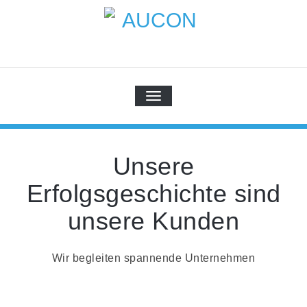
Skip
to
content
AUCON
GPS Systems for signal distribution
SCHALTE NAVIGATION
Unsere
Erfolgsgeschichte sind
unsere Kunden
Wir begleiten spannende Unternehmen