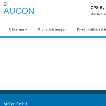
Skip
to
GPS Sys
content
Signal dis
AUCON
GPS Systems for signal distribution
Über uns
Dienstleistungen
Produktübersich
AuCon GmbH