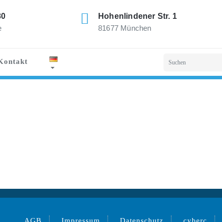
80
Hohenlindener Str. 1
e
81677 München
Kontakt
AGB
Impressum
Datenschutz
cyberc