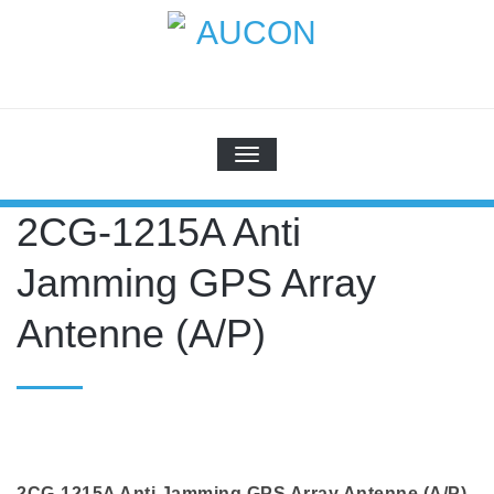
Skip
to
content
AUCON
GPS Systems for signal distribution
SCHALTE NAVIGATION
2CG-1215A Anti
Jamming GPS Array
Antenne (A/P)
2CG-1215A Anti Jamming GPS Array Antenne (A/P)