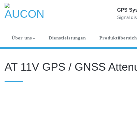
Skip
to
GPS Sys
content
Signal dis
AUCON
GPS Systems for signal distribution
Über uns
Dienstleistungen
Produktübersich
AT 11V GPS / GNSS Attenu