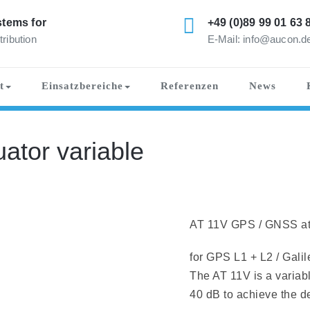
tems for
+49 (0)89 99 01 63 
tribution
E-Mail: info@aucon.d
t
Einsatzbereiche
Referenzen
News
ator variable
AT 11V GPS / GNSS att
for GPS L1 + L2 / Gali
The AT 11V is a variab
40 dB to achieve the de