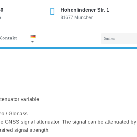
80
Hohenlindener Str. 1
e
81677 München
Kontakt
enuator variable
leo / Glonass
le GNSS signal attenuator. The signal can be attenuated by
sired signal strength.