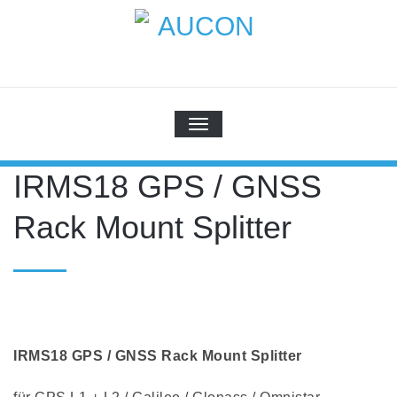
Skip
to
content
AUCON
GPS Systems for signal distribution
SCHALTE NAVIGATION
IRMS18 GPS / GNSS
Rack Mount Splitter
IRMS18 GPS / GNSS Rack Mount Splitter