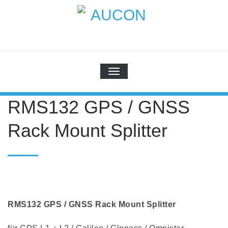
Skip
to
content
AUCON
GPS Systems for signal distribution
SCHALTE NAVIGATION
RMS132 GPS / GNSS
Rack Mount Splitter
RMS132 GPS / GNSS Rack Mount Splitter