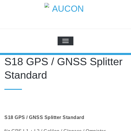
Skip
to
content
AUCON
GPS Systems for signal distribution
SCHALTE NAVIGATION
S18 GPS / GNSS Splitter
Standard
S18 GPS / GNSS Splitter Standard