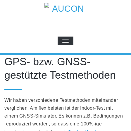
Skip
to
content
AUCON
GPS Systems for signal distribution
SCHALTE NAVIGATION
GPS- bzw. GNSS-
gestützte Testmethoden
Wir haben verschiedene Testmethoden miteinander
verglichen. Am flexibelsten ist der Indoor-Test mit
einem GNSS-Simulator. Es können z.B. Bedingungen
reproduziert werden, so dass eine 100%-ige