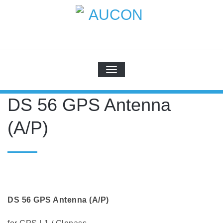
Skip
to
content
AUCON
GPS Systems for signal distribution
SCHALTE NAVIGATION
DS 56 GPS Antenna
(A/P)
DS 56 GPS Antenna (A/P)