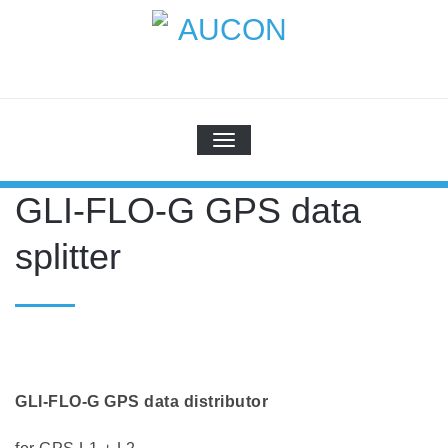
Skip
to
content
AUCON
GPS Systems for signal distribution
SCHALTE NAVIGATION
GLI-FLO-G GPS data
splitter
GLI-FLO-G GPS data distributor