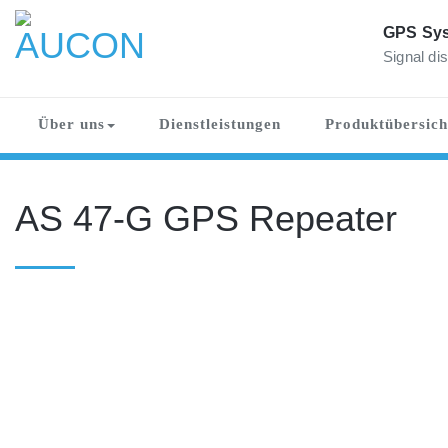
Skip
to
GPS Sys
content
Signal dis
AUCON
GPS Systems for signal distribution
Über uns
Dienstleistungen
Produktübersich
AS 47-G GPS Repeater