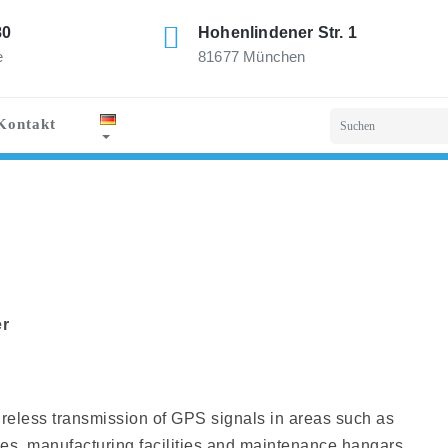
80
Hohenlindener Str. 1
e
81677 München
Kontakt
er
wireless transmission of GPS signals in areas such as
es, manufacturing facilities and maintenance hangars.