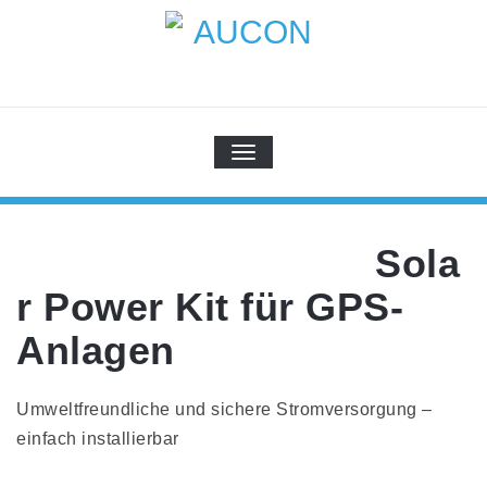
Skip
to
content
AUCON
GPS Systems for signal distribution
TOGGLE NAVIGATION
Sola
r Power Kit für GPS-
Anlagen
Umweltfreundliche und sichere Stromversorgung –
einfach installierbar